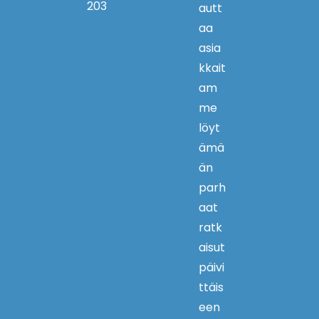
203
autt
aa
asia
kkait
am
me
löyt
ämä
än
parh
aat
ratk
aisut
päivi
ttäis
een