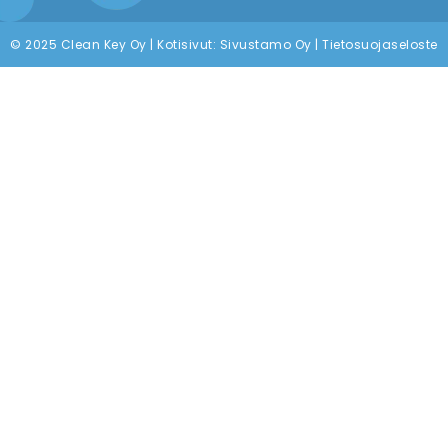
© 2025 Clean Key Oy | Kotisivut:
Sivustamo Oy
|
Tietosuojaseloste