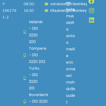
en
varaosat@cleankey.fi
Y-
08.00-
koke
tilaukset@cleankey.fi
196276
16.00
mus
1-2
Helsinki
alalt
- 010
a
3220
anta
200
a
Tampere
meill
- 010
e
3220 202
erin
Turku
omai
- 010
set
3220
mah
201
dollis
Rovaniemi
uude
- 010 3220
t