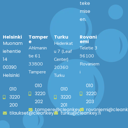
teke
mise
en.
Helsinki
Tamper
Turku
Rovani
e
emi
Muonam
Hiidenkat
Ahlmanin
Teletie 3
iehentie
u 7 (Leaf
tie 61
96100
14
Center)
33800
Rovaniem
00390
20360
Tampere
i
Helsinki
Turku
010
010
010
010
3220
3220
3220
3220
202
203
200
201
tampere@cleankey.fi
rovaniemi@cleanke
tilaukset@cleankey.fi
turku@cleankey.fi